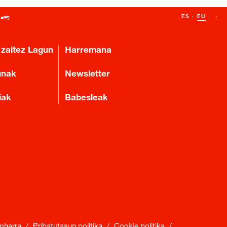
ES
·
EU
·
·
 zaitez Lagun
Harremana
unak
Newsletter
iak
Babesleak
oharra
/
Pribatutasun politika
/
Cookie politika
/