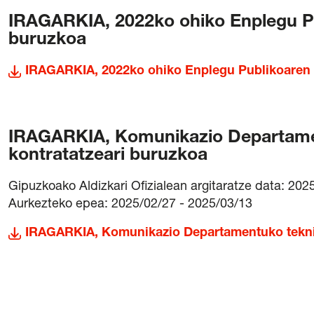
IRAGARKIA, 2022ko ohiko Enplegu Pu
buruzkoa
IRAGARKIA, 2022ko ohiko Enplegu Publikoaren E
IRAGARKIA, Komunikazio Departamen
kontratatzeari buruzkoa
Gipuzkoako Aldizkari Ofizialean argitaratze data: 202
Aurkezteko epea: 2025/02/27 - 2025/03/13
IRAGARKIA, Komunikazio Departamentuko tekniko