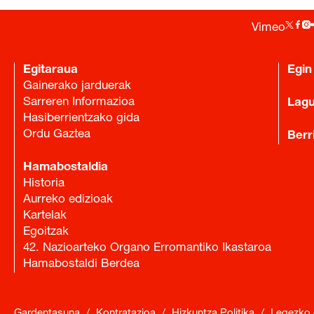
Vimeo
Egitaraua
Egin
Gainerako jarduerak
Sarreren Informazioa
Lag
Hasiberrientzako gida
Ordu Gaztea
Berr
Hamabostaldia
Historia
Aurreko edizioak
Kartelak
Egoitzak
42. Nazioarteko Organo Erromantiko Ikastaroa
Hamabostaldi Berdea
Gardentasuna
/
Kontratazioa
/
Hizkuntza Politika
/
Legezko 