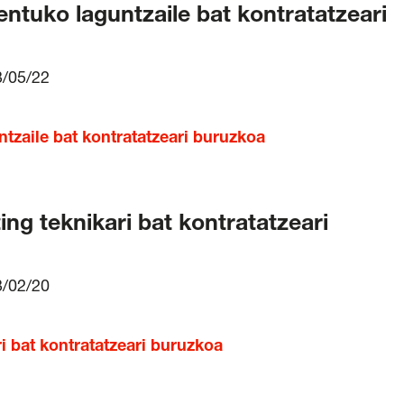
uko laguntzaile bat kontratatzeari
3/05/22
zaile bat kontratatzeari buruzkoa
g teknikari bat kontratatzeari
3/02/20
 bat kontratatzeari buruzkoa