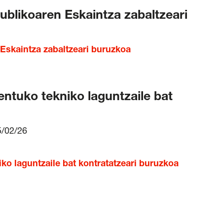
blikoaren Eskaintza zabaltzeari
skaintza zabaltzeari buruzkoa
tuko tekniko laguntzaile bat
5/02/26
 laguntzaile bat kontratatzeari buruzkoa